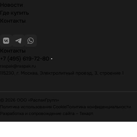
Новости
Где купить
Контакты
Контакты
+7 (495) 619-72-80
raspak@raspak.ru
115230, г. Москва, Электролитный проезд, 3, строение 1
© 2026 ООО «РаспакГрупп»
Политика использования Cookie
Политика конфиденциальности
Разработка и сопровождение сайта
–
Текарт
.