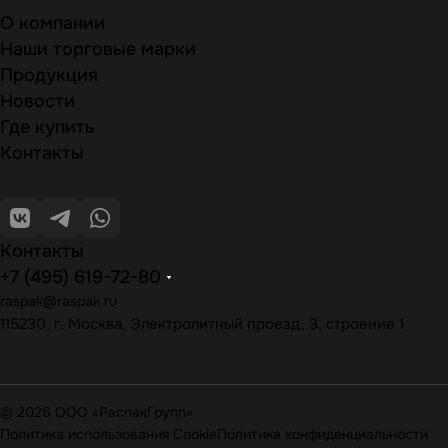
О компании
Наши торговые марки
Продукция
Новости
Где купить
Контакты
Контакты
+7 (495) 619-72-80
raspak@raspak.ru
115230, г. Москва, Электролитный проезд, 3, строение 1
© 2026 ООО «РаспакГрупп»
Политика использования Cookie
Политика конфиденциальности