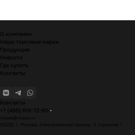
Приправы
Линейки специй, пряностей и смесей, в том числе без
добавок.
О компании
Наши торговые марки
Продукция
Новости
Где купить
Контакты
Контакты
+7 (495) 619-72-80
raspak@raspak.ru
115230, г. Москва, Электролитный проезд, 3, строение 1