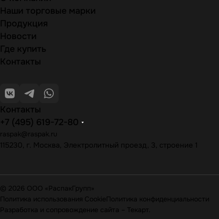
Наши торговые марки
Продукция
Новости
Где купить
Контакты
Контакты
+7 (495) 619-72-80
raspak@raspak.ru
115230, г. Москва, Электролитный проезд, 3, строение 1
© 2026 ООО «РаспакГрупп»
Политика использования Cookie
Политика конфиденциальности
Разработка и сопровождение сайта
–
Текарт
.