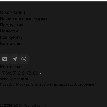
О компании
Наши торговые марки
Продукция
Новости
Где купить
Контакты
Контакты
+7 (495) 619-72-80
raspak@raspak.ru
115230, г. Москва, Электролитный проезд, 3, строение 1
© 2026 ООО «РаспакГрупп»