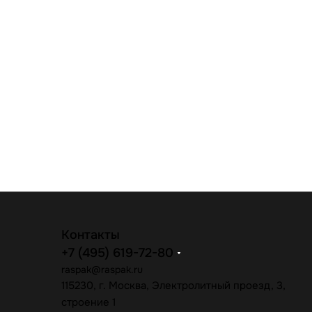
Контакты
+7 (495) 619-72-80
raspak@raspak.ru
115230, г. Москва, Электролитный проезд, 3,
строение 1