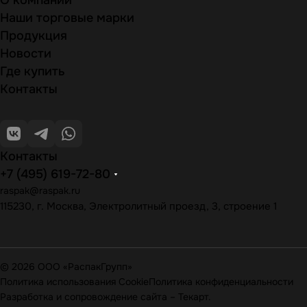
О компании
Наши торговые марки
Продукция
Новости
Где купить
Контакты
Контакты
+7 (495) 619-72-80
raspak@raspak.ru
115230, г. Москва, Электролитный проезд, 3, строение 1
© 2026 ООО «РаспакГрупп»
Политика использования Cookie
Политика конфиденциальности
Разработка и сопровождение сайта
–
Текарт
.