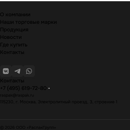
О компании
Наши торговые марки
Продукция
Новости
Где купить
Контакты
Контакты
+7 (495) 619-72-80
raspak@raspak.ru
115230, г. Москва, Электролитный проезд, 3, строение 1
© 2026 ООО «РаспакГрупп»