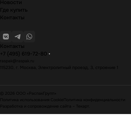
Новости
Где купить
Контакты
Контакты
+7 (495) 619-72-80
raspak@raspak.ru
115230, г. Москва, Электролитный проезд, 3, строение 1
© 2026 ООО «РаспакГрупп»
Политика использования Cookie
Политика конфиденциальности
Разработка и сопровождение сайта
–
Текарт
.